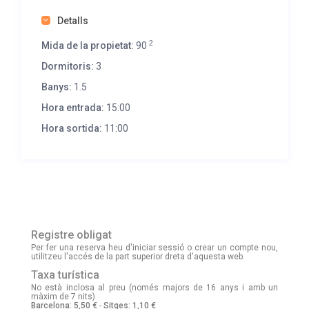
Detalls
2
Mida de la propietat:
90
Dormitoris:
3
Banys:
1.5
Hora entrada:
15:00
Hora sortida:
11:00
Registre obligat
Per fer una reserva heu d'iniciar sessió o crear un compte nou,
utilitzeu l'accés de la part superior dreta d'aquesta web.
Taxa turística
No està inclosa al preu (només majors de 16 anys i amb un
màxim de 7 nits)
Barcelona: 5,50 €
-
Sitges: 1,10 €