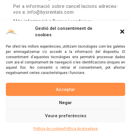
Per a informació sobre cancel·lacions adreceu-
vos a: info@bysrentals.com
Més informació a
Termes i condicions
Gestió del consentiment de
cookies
Per oferir les millors experiències, utilitzem tecnologies com les galetes
per emmagatzemar i/o accedir a la informació del dispositiu. El
consentiment d'aquestes tecnologies ens permetrà processar dades
com ara el comportament de navegació o les identificacions úniques en
ByS Rentals es compromet a oferir un alt nivell d'experiència,
aquest lloc. No consentir o retirar el consentiment, pot afectar
servei al client i atenció al detall al mercat de la reserva
negativament certes característiques i funcions.
d'allotjament.
Acceptar
Sobre nosaltres
Negar
Veure preferències
© ByS Rentals 2022
Avís Legal
Política de cookies (UE)
Política de privadesa
per nit
Des de 125 €
Reservar ara
Política de cookies
Política de privadesa
Termes i condicions
Contacte