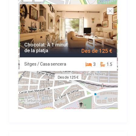
Chocolat: A 1 minut
de la platja
Des de 125 €
Sitges / Casa sencera
3
1.5
Des de 125 €