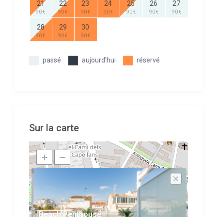
21
22
23
24
25
26
27
90 €
90 €
90 €
90 €
90 €
90 €
90 €
28
29
30
90 €
90 €
90 €
passé
aujourd'hui
réservé
Sur la carte
Beach Penthouse: