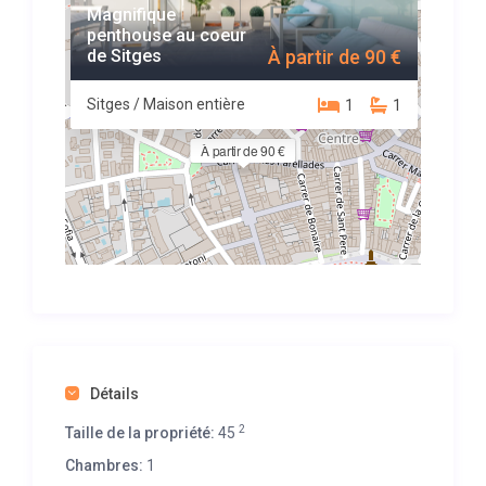
Magnifique
penthouse au coeur
de Sitges
À partir de 90 €
Sitges / Maison entière
1
1
À partir de 90 €
Détails
2
Taille de la propriété:
45
Chambres:
1