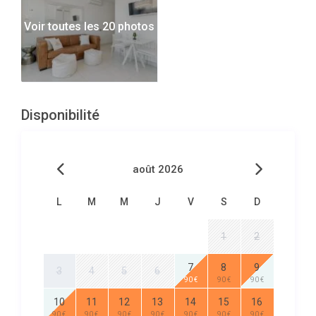
Voir toutes les 20 photos
Disponibilité
août 2026
L
M
M
J
V
S
D
1
2
7
8
9
3
4
5
6
90 €
90 €
90 €
10
11
12
13
14
15
16
90 €
90 €
90 €
90 €
90 €
90 €
90 €