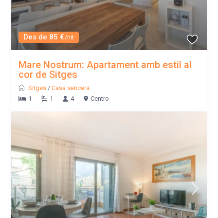
Des de 85 €
/nit
Mare Nostrum: Apartament amb estil al
cor de Sitges
Sitges
/
Casa sencera
1
1
4
Centro