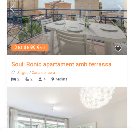
Des de 80 €
/nit
Soul: Bonic apartament amb terrassa
Sitges
/
Casa sencera
2
2
4
Molins