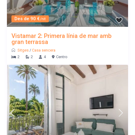
Des de 90 €
/nit
Vistamar 2: Primera línia de mar amb
gran terrassa
Sitges
/
Casa sencera
2
2
4
Centro