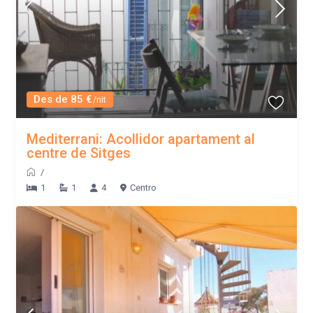
Des de 85 €
/nit
Mediterrani: Acollidor apartament al
centre de Sitges
/
1
1
4
Centro