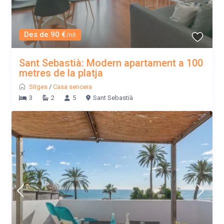
Des de 90 €
/nit
Sant Sebastià: Modern apartament a 100
metres de la platja
Sitges
/
Casa sencera
3
2
5
Sant Sebastià