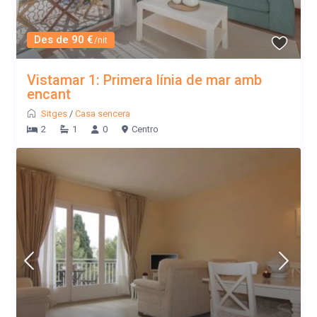
Des de 90 €
/nit
Vistamar 1: Primera línia de mar amb
encant
Sitges
/
Casa sencera
2
1
0
Centro