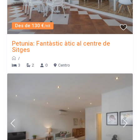
Des de 130 €
/nit
Petunia: Fantàstic àtic al centre de
Sitges
/
3
2
0
Centro