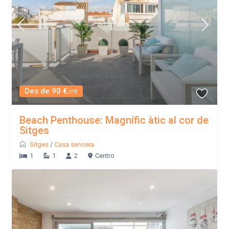
Des de 90 €
/nit
Beach Penthouse: Magnífic àtic al cor de
Sitges
Sitges
/
Casa sencera
1
1
2
Centro