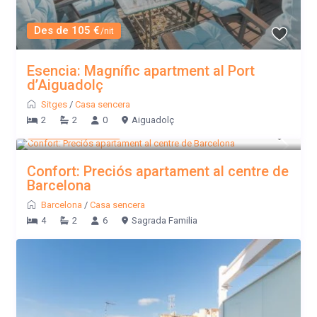
Des de 105 €
/nit
Esencia: Magnífic apartment al Port
d’Aiguadolç
Sitges
/
Casa sencera
2
2
0
Aiguadolç
Des de 130 €
/nit
Confort: Preciós apartament al centre de
Barcelona
Barcelona
/
Casa sencera
4
2
6
Sagrada Familia