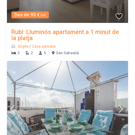
Des de 90 €
/nit
Rubí: Lluminós apartament a 1 minut de
la platja
Sitges
/
Casa sencera
3
2
5
San Sebastià