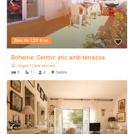
Des de 120 €
/nit
Boheme: Cèntric àtic amb terrassa
Sitges
/
Casa sencera
2
1
3
Centro