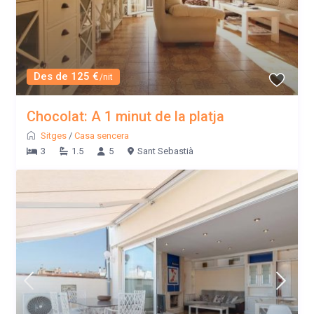
Des de 125 €
/nit
Chocolat: A 1 minut de la platja
Sitges
/
Casa sencera
3
1.5
5
Sant Sebastià