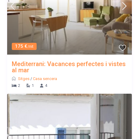
175 €
/nit
Mediterrani: Vacances perfectes i vistes
al mar
Sitges
/
Casa sencera
2
1
4