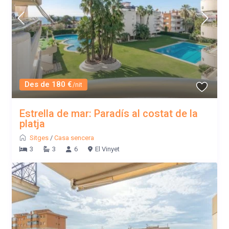
Des de 180 €
/nit
Estrella de mar: Paradís al costat de la
platja
Sitges
/
Casa sencera
3
3
6
El Vinyet