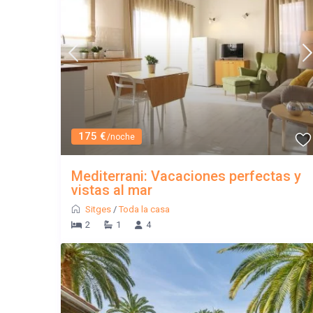
175 €
/noche
Mediterrani: Vacaciones perfectas y
vistas al mar
Sitges
/
Toda la casa
2
1
4