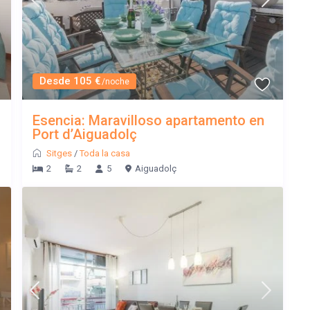
Desde 105 €
/noche
Esencia: Maravilloso apartamento en
Port d’Aiguadolç
Sitges
/
Toda la casa
2
2
5
Aiguadolç