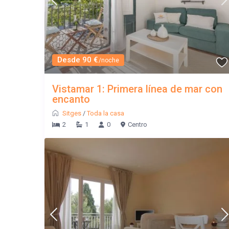
Desde 90 €
/noche
Vistamar 1: Primera línea de mar con
encanto
Sitges
/
Toda la casa
2
1
0
Centro