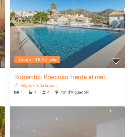
Desde 118 €
/noche
Romantic: Precioso frente al mar
Sitges
/
Toda la casa
1
1
4
Port d'Aiguadolç