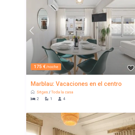
175 €
/noche
Marblau: Vacaciones en el centro
Sitges
/
Toda la casa
2
1
4