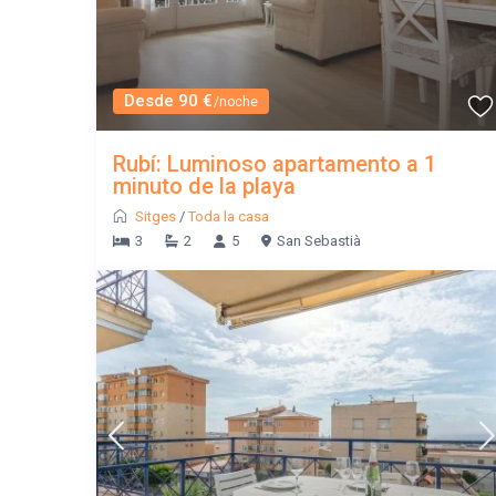
Desde 90 €
/noche
Rubí: Luminoso apartamento a 1
minuto de la playa
Sitges
/
Toda la casa
3
2
5
San Sebastià