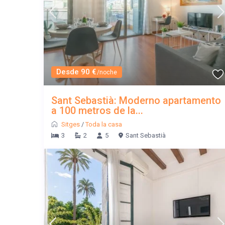
Desde 90 €
/noche
Sant Sebastià: Moderno apartamento
a 100 metros de la...
Sitges
/
Toda la casa
3
2
5
Sant Sebastià