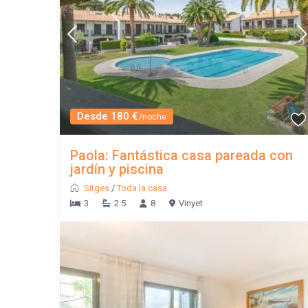
Desde 180 €
/noche
Paola: Fantástica casa pareada con
jardín y piscina
Sitges
/
Toda la casa
3
2.5
8
Vinyet