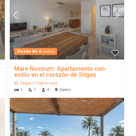
Desde 85 €
/noche
Mare Nostrum: Apartamento con
estilo en el corazón de Sitges
Sitges
/
Toda la casa
1
1
4
Centro